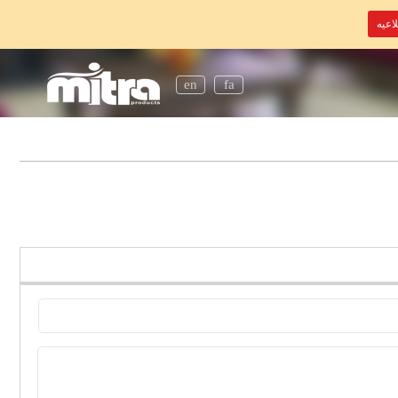
اعیه
en
fa